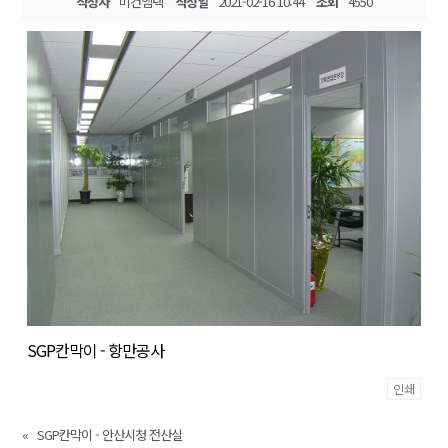
작성자
미건엠텍
작성일
2021-02-16 10:44
조회
4550
SGP칸막이 - 항만공사
인쇄
«
SGP칸막이 - 안산시청 전산실