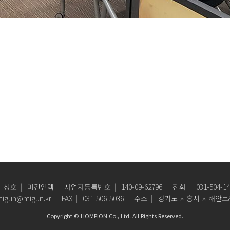
상호
미건엠텍
사업자등록번호
140-09-62796
전화
031-504-1
igun@migun.kr
FAX
031-506-5036
주소
경기도 시흥시 서해안로81
Copyright © HOMPION Co., Ltd. All Rights Reserved.