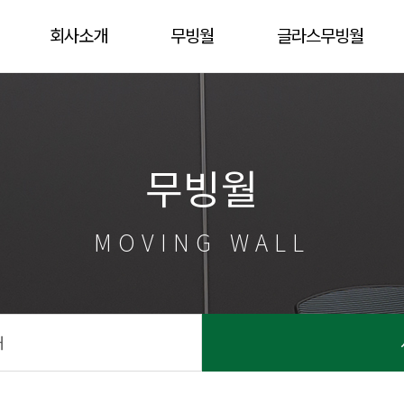
회사소개
무빙월
글라스무빙월
인사말
제품소개
제품소개
시공사례
시공사례
무빙월
MOVING WALL
개