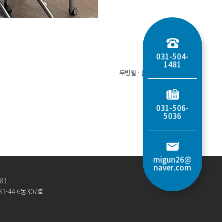
인쇄
031-504-
1481
무빙월 - 선거관리위원회
»
031-506-
5036
migun26@
naver.com
481
-44 6동307호