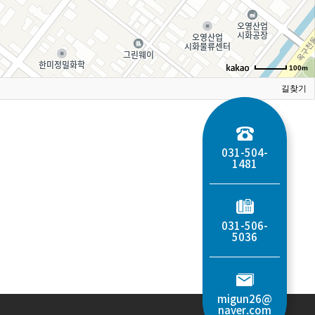
100m
길찾기
031-504-
1481
031-506-
5036
migun26@
naver.com