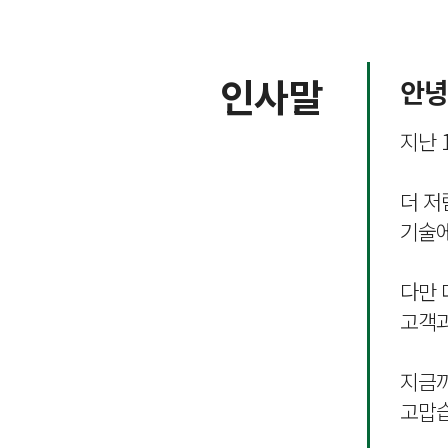
인사말
안녕
지난 
더 저
기술에
다만 
고객과
지금까
고맙습